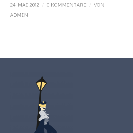
/
/
24. MAI 2012
0 KOMMENTARE
VON
ADMIN