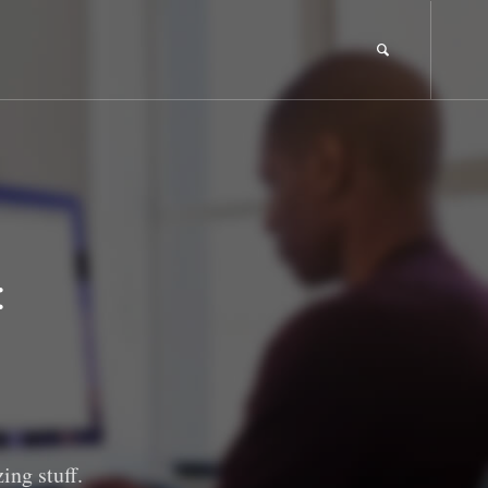
:
ing stuff.