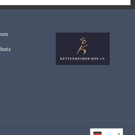
sum
hutz