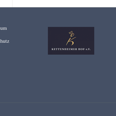
sum
hutz