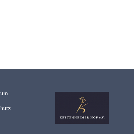
sum
hutz