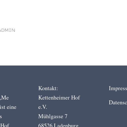
ADMIN
Kontakt:
Impres
 „Me
Kettenheimer Hof
Datensc
ist eine
e.V.
s
Mühlgasse 7
 Hof
68526 Ladenburg